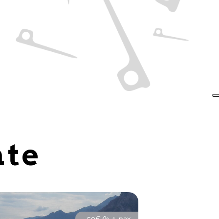
ate
50€/h 1 pax