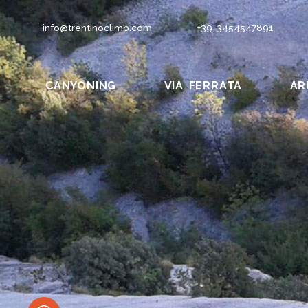
info@trentinoclimb.com
+39 3454547891
CANYONING
VIA FERRATA
AR