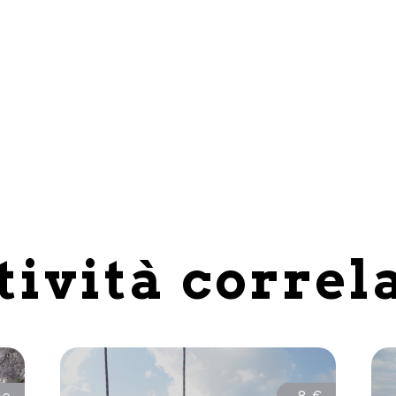
tività correl
le
8 €