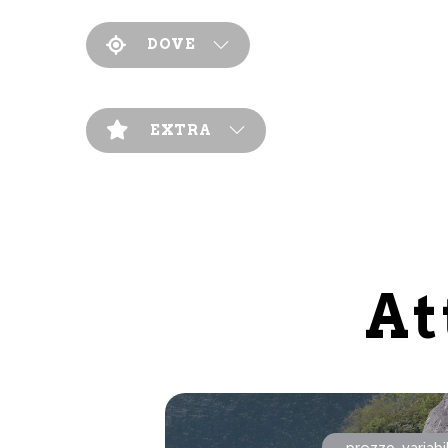
DOVE
EXTRA
At
prezzo variabi