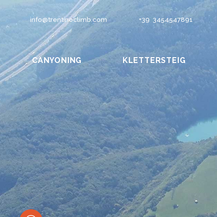
info@trentinoclimb.com
+39 3454547891
CANYONING
KLETTERSTEIG