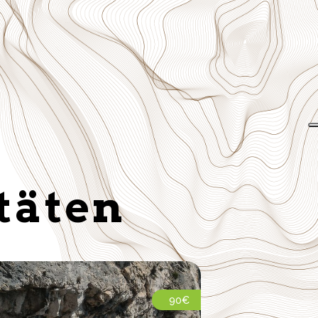
täten
90€