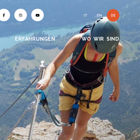
IT
EN
DE
ERFAHRUNGEN
WO WIR SIND